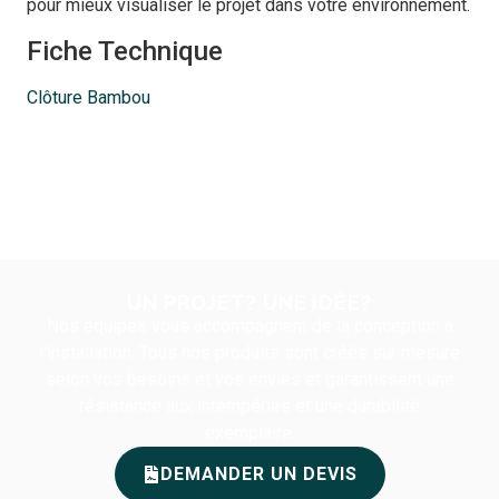
pour mieux visualiser le projet dans votre environnement.
Fiche Technique
Clôture Bambou
UN PROJET? UNE IDÉE?
Nos équipes vous accompagnent de la conception à
l’installation. Tous nos produits sont créés sur mesure
selon vos besoins et vos envies et garantissent une
résistance aux intempéries et une durabilité
exemplaire.
DEMANDER UN DEVIS