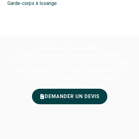
Garde-corps à losange
UN PROJET? UNE IDÉE?
Nos équipes vous accompagnent de la conception à
l’installation. Tous nos produits sont créés sur mesure
selon vos besoins et vos envies et garantissent une
résistance aux intempéries et une durabilité
exemplaire.
DEMANDER UN DEVIS