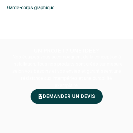
Garde-corps graphique
UN PROJET? UNE IDÉE?
Nos équipes vous accompagnent de la conception à
l’installation. Tous nos produits sont créés sur mesure
selon vos besoins et vos envies et garantissent une
résistance aux intempéries et une durabilité
exemplaire.
DEMANDER UN DEVIS