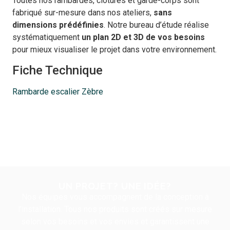
Toutes nos rambardes, clôtures et garde-corps sont
fabriqué sur-mesure dans nos ateliers,
sans
dimensions prédéfinies
. Notre bureau d’étude réalise
systématiquement
un
plan 2D et 3D de vos besoins
pour mieux visualiser le projet dans votre environnement.
Fiche Technique
Rambarde escalier Zèbre
UN PROJET? UNE IDÉE?
Nos équipes vous accompagnent de la conception à
l’installation. Tous nos produits sont créés sur mesure
selon vos besoins et vos envies et garantissent une