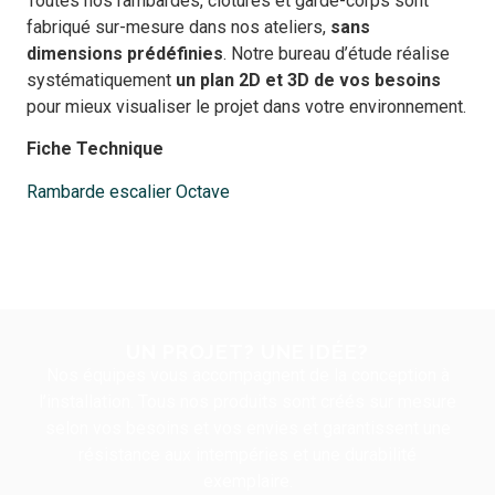
Toutes nos rambardes, clôtures et garde-corps sont
fabriqué sur-mesure dans nos ateliers,
sans
dimensions prédéfinies
. Notre bureau d’étude réalise
systématiquement
un
plan 2D et 3D de vos besoins
pour mieux visualiser le projet dans votre environnement.
Fiche Technique
Rambarde escalier Octave
UN PROJET? UNE IDÉE?
Nos équipes vous accompagnent de la conception à
l’installation. Tous nos produits sont créés sur mesure
selon vos besoins et vos envies et garantissent une
résistance aux intempéries et une durabilité
exemplaire.